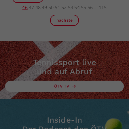
46
47
48
49
50
51
52
53
54
55
56
115
nächste
Tennissport live
und auf Abruf
ÖTV TV
Inside-In