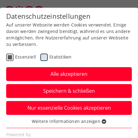
Datenschutzeinstellungen
Niederösterreichischer Tennisverband
Auf unserer Webseite werden Cookies verwendet. Einige
davon werden zwingend benötigt, während es uns andere
ermöglichen, Ihre Nutzererfahrung auf unserer Webseite
zu verbessern.
Aktuelle News
Essenziell
Statistiken
Alle akzeptieren
Speichern & schließen
Nur essenzielle Cookies akzeptieren
Weitere Informationen anzeigen
Essenziell
News filtern
Essenzielle Cookies werden für grundlegende
Powered by