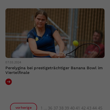
07.03.2024
Perelygina bei prestigeträchtiger Banana Bowl im
Viertelfinale
1
36
37
38
39
40
41
42
43
44
45
vorherige