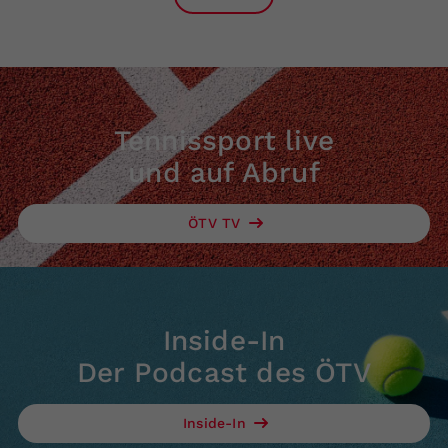
Tennissport live
und auf Abruf
ÖTV TV
Inside-In
Der Podcast des ÖTV
Inside-In