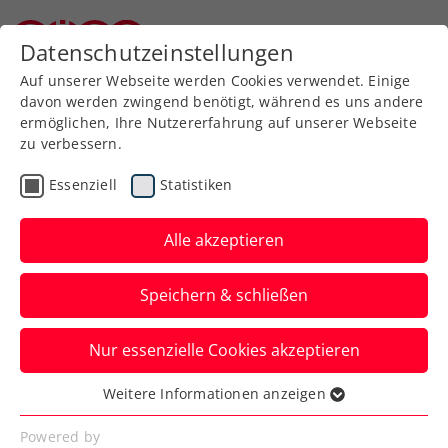
Datenschutzeinstellungen
Niederösterreichischer Tennisverband
Auf unserer Webseite werden Cookies verwendet. Einige
davon werden zwingend benötigt, während es uns andere
ermöglichen, Ihre Nutzererfahrung auf unserer Webseite
zu verbessern.
Aktuelle News
Essenziell
Statistiken
Alle akzeptieren
Speichern & schließen
Nur essenzielle Cookies akzeptieren
Weitere Informationen anzeigen
Essenziell
News filtern
Essenzielle Cookies werden für grundlegende
Powered by