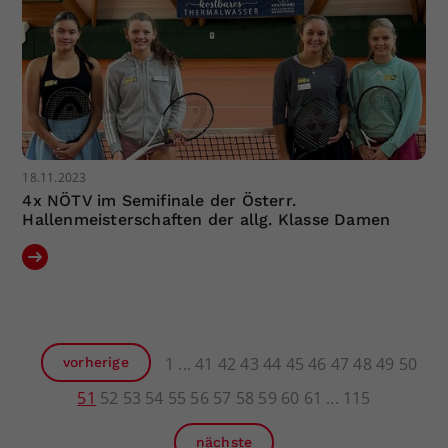
18.11.2023
4x NÖTV im Semifinale der Österr.
Hallenmeisterschaften der allg. Klasse Damen
1
41
42
43
44
45
46
47
48
49
50
vorherige
51
52
53
54
55
56
57
58
59
60
61
115
nächste