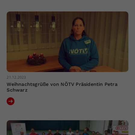
Dieser Wert speichert Ihre Consent-
Einstellungen. Unter anderem eine
zufällig generierte ID, für die
Zweck
historische Speicherung Ihrer
vorgenommen Einstellungen, falls der
Webseiten-Betreiber dies eingestellt
hat.
21.12.2023
Weihnachtsgrüße von NÖTV Präsidentin Petra
Schwarz