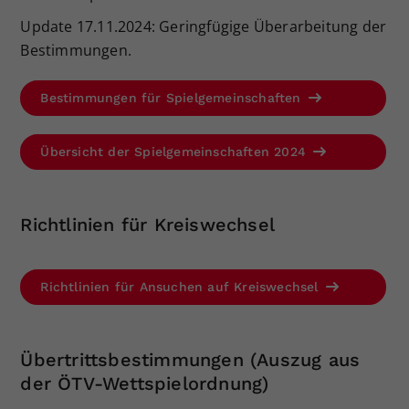
Dieser Wert speichert Ihre Consent-
Update 17.11.2024: Geringfügige Überarbeitung der
Einstellungen. Unter anderem eine
Bestimmungen.
zufällig generierte ID, für die
Zweck
historische Speicherung Ihrer
Bestimmungen für Spielgemeinschaften
vorgenommen Einstellungen, falls der
Webseiten-Betreiber dies eingestellt
hat.
Übersicht der Spielgemeinschaften 2024
Richtlinien für Kreiswechsel
Richtlinien für Ansuchen auf Kreiswechsel
Übertrittsbestimmungen (Auszug aus
der ÖTV-Wettspielordnung)