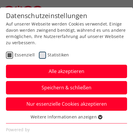
Datenschutzeinstellungen
Niederösterreichischer Tennisverband
Auf unserer Webseite werden Cookies verwendet. Einige
davon werden zwingend benötigt, während es uns andere
ermöglichen, Ihre Nutzererfahrung auf unserer Webseite
zu verbessern.
Informationen zur
Essenziell
Statistiken
Mannschaftsmeisterschaft
Alle akzeptieren
Speichern & schließen
Nur essenzielle Cookies akzeptieren
Weitere Informationen anzeigen
NÖTV Durchführungsbestimmungen
Essenziell
Essenzielle Cookies werden für grundlegende
Powered by
Die NÖTV Durchführungsbestimmungen regeln die