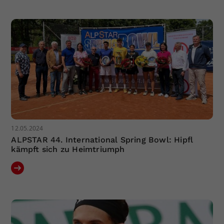
Dieser Wert speichert Ihre Consent-
Einstellungen. Unter anderem eine
zufällig generierte ID, für die
Zweck
historische Speicherung Ihrer
vorgenommen Einstellungen, falls der
Webseiten-Betreiber dies eingestellt
hat.
12.05.2024
ALPSTAR 44. International Spring Bowl: Hipfl
kämpft sich zu Heimtriumph