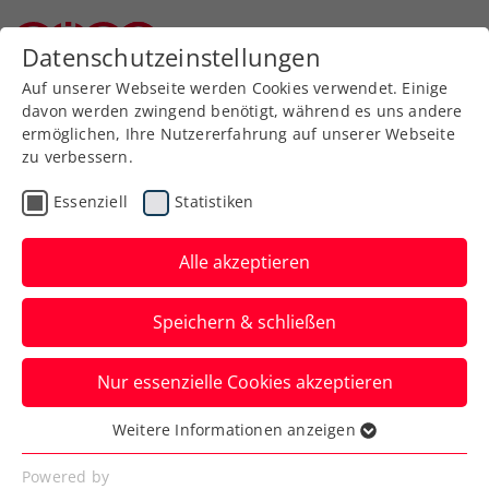
Datenschutzeinstellungen
Niederösterreichischer Tennisverband
Auf unserer Webseite werden Cookies verwendet. Einige
davon werden zwingend benötigt, während es uns andere
ermöglichen, Ihre Nutzererfahrung auf unserer Webseite
zu verbessern.
Aktuelle News
Essenziell
Statistiken
Alle akzeptieren
Speichern & schließen
Nur essenzielle Cookies akzeptieren
Weitere Informationen anzeigen
Essenziell
News filtern
Essenzielle Cookies werden für grundlegende
Powered by