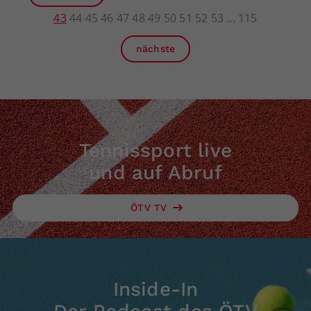
43
44
45
46
47
48
49
50
51
52
53
115
nächste
Tennissport live
und auf Abruf
ÖTV TV
Inside-In