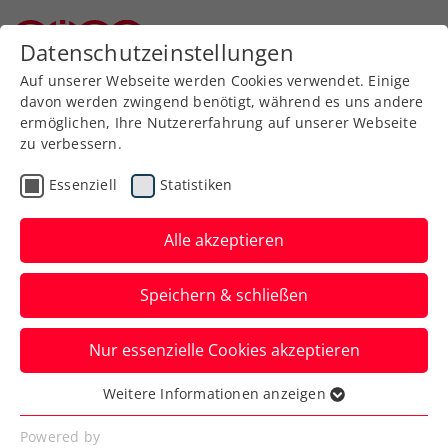
Datenschutzeinstellungen
Niederösterreichischer Tennisverband
Auf unserer Webseite werden Cookies verwendet. Einige
davon werden zwingend benötigt, während es uns andere
ermöglichen, Ihre Nutzererfahrung auf unserer Webseite
zu verbessern.
Turnierbetreuungen
Essenziell
Statistiken
Alle akzeptieren
Speichern & schließen
Nur essenzielle Cookies akzeptieren
Weitere Informationen anzeigen
Anmeldungen für die
Essenziell
Turnierbetreuung 14 Tage vor
Essenzielle Cookies werden für grundlegende
Powered by