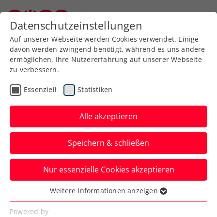
Datenschutzeinstellungen
Niederösterreichischer Tennisverband
Auf unserer Webseite werden Cookies verwendet. Einige
davon werden zwingend benötigt, während es uns andere
ermöglichen, Ihre Nutzererfahrung auf unserer Webseite
Rollstuhltennis in NÖ
zu verbessern.
Essenziell
Statistiken
Rasante Ballwechsel, taktisches
Alle akzeptieren
Spiel: Beim Rollstuhltennis ist
der Ball nach zwei Aufsprüchen
Speichern & schließen
im Feld zurückzuspielen.
Dynamischer Tennissport auf
Nur essenzielle Cookies akzeptieren
Augenhöhe - inklusiv und
Weitere Informationen anzeigen
Essenziell
spannend.
Essenzielle Cookies werden für grundlegende
Powered by