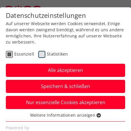
Datenschutzeinstellungen
Niederösterreichischer Tennisverband
Auf unserer Webseite werden Cookies verwendet. Einige
davon werden zwingend benötigt, während es uns andere
ermöglichen, Ihre Nutzererfahrung auf unserer Webseite
zu verbessern.
Die Referate des NÖTV
Essenziell
Statistiken
Alle akzeptieren
Speichern & schließen
Disziplinarreferat
Nur essenzielle Cookies akzeptieren
Weitere Informationen anzeigen
Die NÖTV-Referate sind
Essenziell
zuständig für die Vernetzung
Essenzielle Cookies werden für grundlegende
Powered by