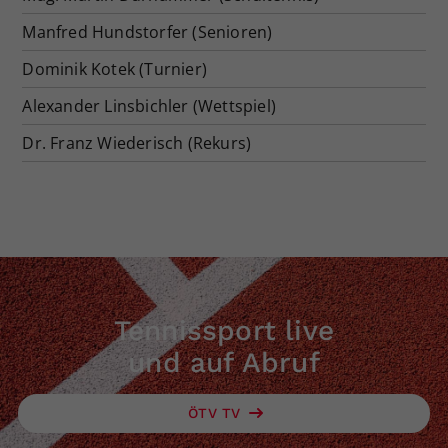
Dieser Wert speichert Ihre Consent-
Manfred Hundstorfer (Senioren)
Einstellungen. Unter anderem eine
Dominik Kotek (Turnier)
zufällig generierte ID, für die
Zweck
historische Speicherung Ihrer
Alexander Linsbichler (Wettspiel)
vorgenommen Einstellungen, falls der
Webseiten-Betreiber dies eingestellt
Dr. Franz Wiederisch (Rekurs)
hat.
Tennissport live
und auf Abruf
ÖTV TV