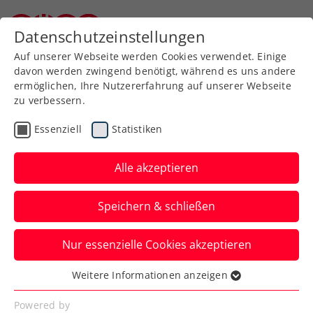
Datenschutzeinstellungen
Niederösterreichischer Tennisverband
Auf unserer Webseite werden Cookies verwendet. Einige
davon werden zwingend benötigt, während es uns andere
ermöglichen, Ihre Nutzererfahrung auf unserer Webseite
zu verbessern.
Kids & Jugend
Essenziell
Statistiken
Alle akzeptieren
Speichern & schließen
Nur essenzielle Cookies akzeptieren
Weitere Informationen anzeigen
Eindrücke aus unserem neuen
Essenziell
Kadertraining
Essenzielle Cookies werden für grundlegende
Powered by