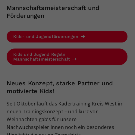
Kat. 3
(U11 Mixed - U12/U14 Burschen &
Anmeldung
Mannschaftsmeisterschaft und
Mädchen - Doppel)
11. Juli
TC Raiba Gresten Kids-Turnier
(Kids
Förderungen
12./13. September
Kids-Kreismeisterschaften
U9-U10-U11)
TC Ulmerfeld/Hausmening
18./19. Juli
UTC Winklarn Kids- &
Kids- und Jugendförderungen
18.-20. September
Jugend-
Jugendturnier
Kreismeisterschaften Sportunion VB
16.-19. Juli
Loosdorfer Open
(Jugend ITN 8)
Purgstall
Kids und Jugend Regeln
Mannschaftsmeisterschaft
25.-27. September
Jugendturnier UTC VB
Waidhofen/Ybbs Kat. 3
(Burschen &
Mdächem U12-U14-U16)
Infos & Anmeldung
Neues Konzept, starke Partner und
motivierte Kids!
Seit Oktober läuft das Kadertraining Kreis West im
neuen Trainingskonzept – und kurz vor
Weihnachten gab’s für unsere
Nachwuchsspieler:innen noch ein besonderes