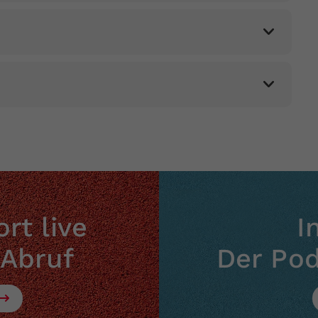
Zweck
generierte ID, für die historische Speicherung
örderperiode 2025/2026 per 07.06.2026
Ihrer vorgenommen Einstellungen, falls der
Webseiten-Betreiber dies eingestellt hat.
örderperiode 2025/2026 per 07.06.2026
örderperiode 2025/2026 per 07.06.2026
rt live
I
 Abruf
Der Po