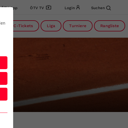
ÖTV App
ÖTV TV
Login
Suchen
den
DC-Tickets
Liga
Turniere
Rangliste