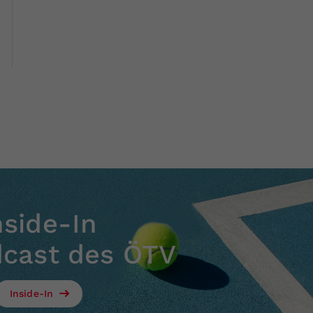
nside-In
dcast des ÖTV
Inside-In