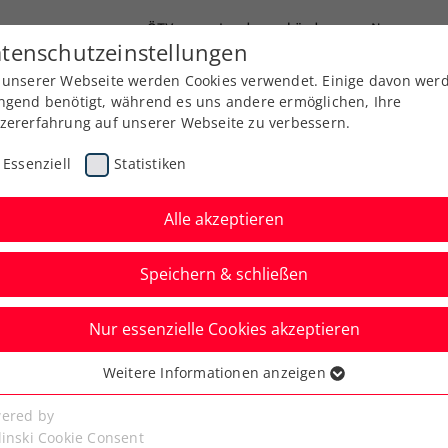
ÖTV
Landesverbände
News
tenschutzeinstellungen
 unserer Webseite werden Cookies verwendet. Einige davon wer
Ausbildung
Services
Über uns
Kreise
ngend benötigt, während es uns andere ermöglichen, Ihre
zererfahrung auf unserer Webseite zu verbessern.
Essenziell
Statistiken
Alle akzeptieren
NÖTV Jugendprogramm
Speichern & schließen
Nur essenzielle Cookies akzeptieren
Weitere Informationen anzeigen
ssenziell
senzielle Cookies werden für grundlegende Funktionen der
ered by
bseite benötigt. Dadurch ist gewährleistet, dass die Webseite
linski Cookie Consent