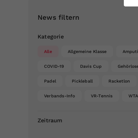
ei
News filtern
S
Kategorie
Alle
Allgemeine Klasse
Amputi
COVID-19
Davis Cup
Gehörlos
Padel
Pickleball
Racketlon
Verbands-Info
VR-Tennis
WT
Zeitraum