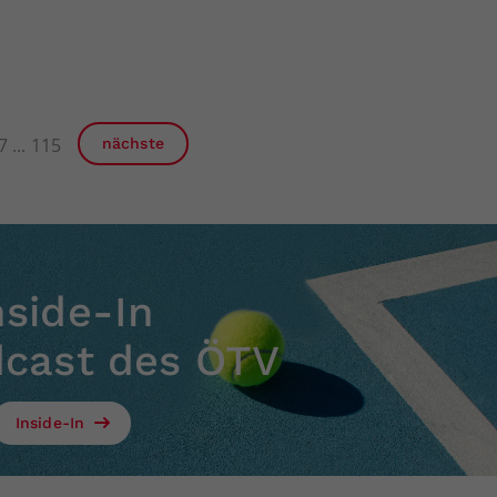
7
115
nächste
nside-In
dcast des ÖTV
Inside-In