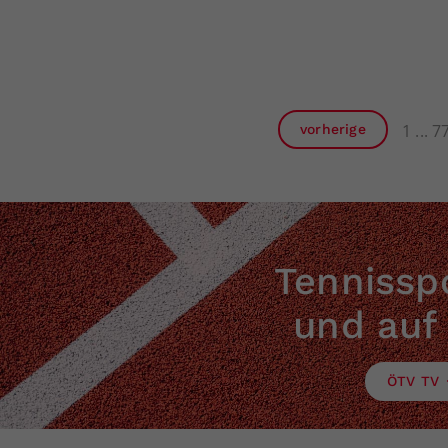
1
7
vorherige
Tennisspo
und auf
ÖTV TV