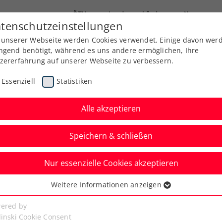
ÖTV
Landesverbände
News
tenschutzeinstellungen
 unserer Webseite werden Cookies verwendet. Einige davon wer
Ausbildung
Services
Über uns
Kreise
ngend benötigt, während es uns andere ermöglichen, Ihre
zererfahrung auf unserer Webseite zu verbessern.
Essenziell
Statistiken
Alle akzeptieren
Aktuelle News
Speichern & schließen
Nur essenzielle Cookies akzeptieren
Weitere Informationen anzeigen
ssenziell
senzielle Cookies werden für grundlegende Funktionen der
ered by
bseite benötigt. Dadurch ist gewährleistet, dass die Webseite
linski Cookie Consent