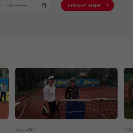
Zweck
generierte ID, für die historische Speicherung
:
Zeitraum zeigen
Ihrer vorgenommen Einstellungen, falls der
Webseiten-Betreiber dies eingestellt hat.
12.05.2021
11.0