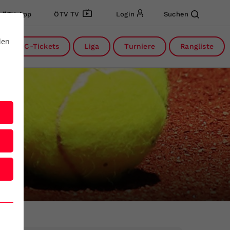
ÖTV App
ÖTV TV
Login
Suchen
den
DC-Tickets
Liga
Turniere
Rangliste