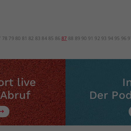
7
78
79
80
81
82
83
84
85
86
87
88
89
90
91
92
93
94
95
96
9
rt live
I
 Abruf
Der Po