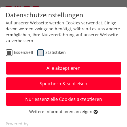
Datenschutzeinstellungen
Niederösterreichischer Tennisverband
Auf unserer Webseite werden Cookies verwendet. Einige
davon werden zwingend benötigt, während es uns andere
ermöglichen, Ihre Nutzererfahrung auf unserer Webseite
zu verbessern.
Vorstand
Essenziell
Statistiken
Alle akzeptieren
Speichern & schließen
Nur essenzielle Cookies akzeptieren
Der Kreis West-Vorstand im Überblick
Weitere Informationen anzeigen
Essenziell
Essenzielle Cookies werden für grundlegende
Powered by