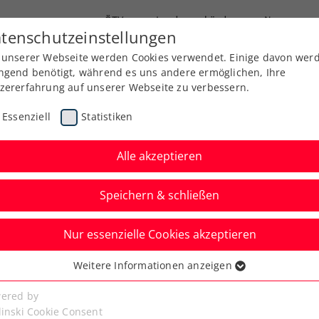
ÖTV
Landesverbände
News
tenschutzeinstellungen
 unserer Webseite werden Cookies verwendet. Einige davon wer
Ausbildung
Services
Über uns
Kreise
ngend benötigt, während es uns andere ermöglichen, Ihre
zererfahrung auf unserer Webseite zu verbessern.
Essenziell
Statistiken
Alle akzeptieren
NÖTV Jugendprogramm
Speichern & schließen
Nur essenzielle Cookies akzeptieren
Weitere Informationen anzeigen
ssenziell
senzielle Cookies werden für grundlegende Funktionen der
ered by
bseite benötigt. Dadurch ist gewährleistet, dass die Webseite
linski Cookie Consent