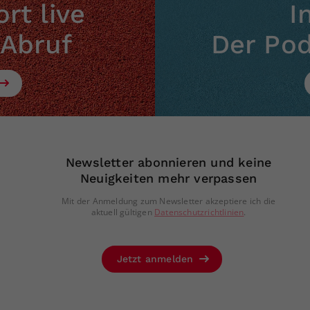
rt live
I
 Abruf
Der Po
Newsletter abonnieren und keine
Neuigkeiten mehr verpassen
Mit der Anmeldung zum Newsletter akzeptiere ich die
aktuell gültigen
Datenschutzrichtlinien
.
Jetzt anmelden