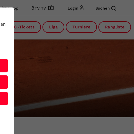
ÖTV App
ÖTV TV
Login
Suchen
den
DC-Tickets
Liga
Turniere
Rangliste