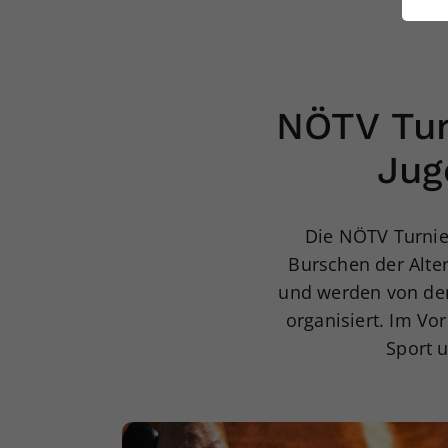
ei
S
NÖTV Tur
Jug
Die NÖTV Turnie
Burschen der Alter
und werden von den
organisiert. Im Vo
Sport 