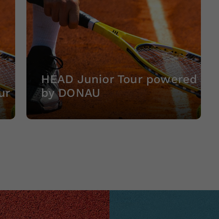
Zweck
generierte ID, für die historische Speicherung
Ihrer vorgenommen Einstellungen, falls der
Webseiten-Betreiber dies eingestellt hat.
HEAD Junior Tour powered
ur
by DONAU