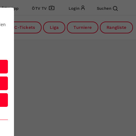
ÖTV App
ÖTV TV
Login
Suchen
den
DC-Tickets
Liga
Turniere
Rangliste