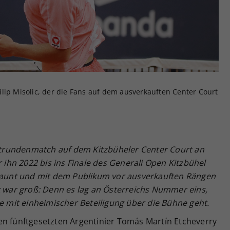
Zweck
generierte ID, für die historische Speicherung
Ihrer vorgenommen Einstellungen, falls der
Webseiten-Betreiber dies eingestellt hat.
lip Misolic, der die Fans auf dem ausverkauften Center Court
Erstrundenmatch auf dem Kitzbüheler Center Court an
r ihn 2022 bis ins Finale des Generali Open Kitzbühel
elaunt und mit dem Publikum vor ausverkauften Rängen
k war groß: Denn es lag an Österreichs Nummer eins,
le mit einheimischer Beteiligung über die Bühne geht.
en fünftgesetzten Argentinier Tomás Martín Etcheverry