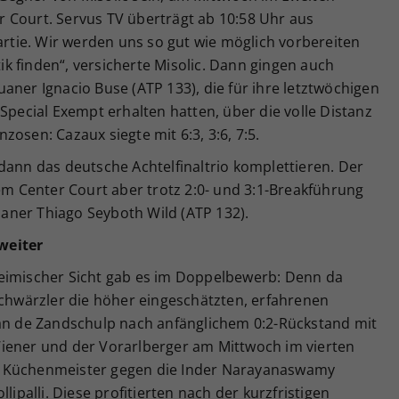
 Court. Servus TV überträgt ab 10:58 Uhr aus
Partie. Wir werden uns so gut wie möglich vorbereiten
k finden“, versicherte Misolic. Dann gingen auch
aner Ignacio Buse (ATP 133), die für ihre letztwöchigen
Special Exempt erhalten hatten, über die volle Distanz
osen: Cazaux siegte mit 6:3, 3:6, 7:5.
dann das deutsche Achtelfinaltrio komplettieren. Der
dem Center Court aber trotz 2:0- und 3:1-Breakführung
lianer Thiago Seyboth Wild (ATP 132).
weiter
heimischer Sicht gab es im Doppelbewerb: Denn da
Schwärzler die höher eingeschätzten, erfahrenen
van de Zandschulp nach anfänglichem 0:2-Rückstand mit
r Wiener und der Vorarlberger am Mittwoch im vierten
t Küchenmeister gegen die Inder Narayanaswamy
lipalli. Diese profitierten nach der kurzfristigen