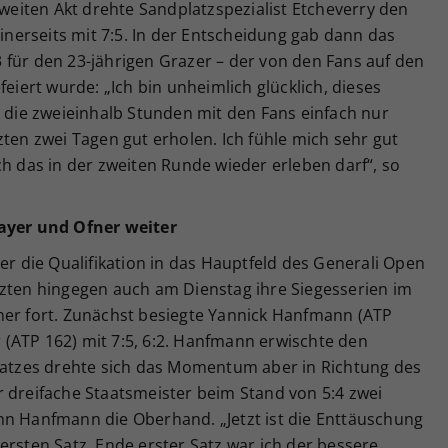
zweiten Akt drehte Sandplatzspezialist Etcheverry den
erseits mit 7:5. In der Entscheidung gab dann das
 für den 23-jährigen Grazer – der von den Fans auf den
feiert wurde: „Ich bin unheimlich glücklich, dieses
ie zweieinhalb Stunden mit den Fans einfach nur
zten zwei Tagen gut erholen. Ich fühle mich sehr gut
ch das in der zweiten Runde wieder erleben darf“, so
yer und Ofner weiter
er die Qualifikation in das Hauptfeld des Generali Open
tzten hingegen auch am Dienstag ihre Siegesserien im
her fort. Zunächst besiegte Yannick Hanfmann (ATP
(ATP 162) mit 7:5, 6:2. Hanfmann erwischte den
 Satzes drehte sich das Momentum aber in Richtung des
r dreifache Staatsmeister beim Stand von 5:4 zwei
nn Hanfmann die Oberhand. „Jetzt ist die Enttäuschung
ersten Satz. Ende erster Satz war ich der bessere