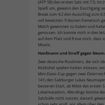
(ATP 58) den ersten Satz mit 7:5. Im 
Spieß um, gewann den Durchgang sein
Break zum 4:2 den Ausschlag zum 6:3
voll besetzten Tribünen frenetisch ge
Match gewonnen zu haben und habe d
genossen. Ich konnte mich in den let
auf dem Platz und freue mich, dass i
Misolic.
Hanfmann und Struff gegen Neuma
Zwei deutsche Routiniers, die sich üb
Kitzbühel spielen hatten müssen, se
Mini-Davis-Cup gegen zwei Österreic
141) den Salzburger Lukas Neumayer 
besseren Start, ab Mitte des ersten
Lokalmatadors. Allerdings konnte de
Satzbälle nicht nutzen, danach gewa
schon sehr groß, vor allem über den 