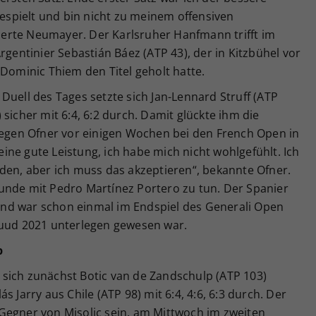
gespielt und bin nicht zu meinem offensiven
erte Neumayer. Der Karlsruher Hanfmann trifft im
rgentinier Sebastián Báez (ATP 43), der in Kitzbühel vor
 Dominic Thiem den Titel geholt hatte.
Duell des Tages setzte sich Jan-Lennard Struff (ATP
sicher mit 6:4, 6:2 durch. Damit glückte ihm die
 gegen Ofner vor einigen Wochen bei den French Open in
keine gute Leistung, ich habe mich nicht wohlgefühlt. Ich
den, aber ich muss das akzeptieren“, bekannte Ofner.
unde mit Pedro Martínez Portero zu tun. Der Spanier
t und war schon einmal im Endspiel des Generali Open
Ruud 2021 unterlegen gewesen war.
p
sich zunächst Botic van de Zandschulp (ATP 103)
 Jarry aus Chile (ATP 98) mit 6:4, 4:6, 6:3 durch. Der
Gegner von Misolic sein, am Mittwoch im zweiten