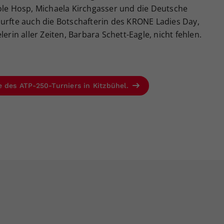
cole Hosp, Michaela Kirchgasser und die Deutsche
durfte auch die Botschafterin des KRONE Ladies Day,
erin aller Zeiten, Barbara Schett-Eagle, nicht fehlen.
e des ATP-250-Turniers in Kitzbühel.