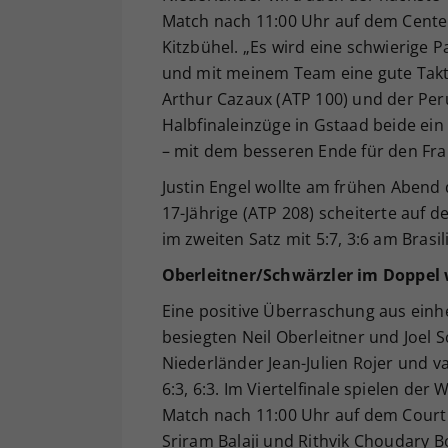
Match nach 11:00 Uhr auf dem Center
Kitzbühel. „Es wird eine schwierige 
und mit meinem Team eine gute Takti
Arthur Cazaux (ATP 100) und der Peru
Halbfinaleinzüge in Gstaad beide ein 
– mit dem besseren Ende für den Franz
Justin Engel wollte am frühen Abend 
17-Jährige (ATP 208) scheiterte auf 
im zweiten Satz mit 5:7, 3:6 am Brasi
Oberleitner/Schwärzler im Doppel 
Eine positive Überraschung aus ein
besiegten Neil Oberleitner und Joel 
Niederländer Jean-Julien Rojer und 
6:3, 6:3. Im Viertelfinale spielen de
Match nach 11:00 Uhr auf dem Cour
Sriram Balaji und Rithvik Choudary Bol