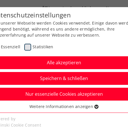
ÖTV
Landesverbände
News
tenschutzeinstellungen
 unserer Webseite werden Cookies verwendet. Einige davon wer
Ausbildung
Services
Über uns
Kreise
ngend benötigt, während es uns andere ermöglichen, Ihre
zererfahrung auf unserer Webseite zu verbessern.
Essenziell
Statistiken
Alle akzeptieren
Speichern & schließen
Nur essenzielle Cookies akzeptieren
itzbühel: Misolic hält
Weitere Informationen anzeigen
ssenziell
hne hoch
senzielle Cookies werden für grundlegende Funktionen der
ered by
bseite benötigt. Dadurch ist gewährleistet, dass die Webseite
linski Cookie Consent