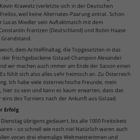
evin Krawietz (verletzte sich in der Deutschen
reilos, weil keine Alternates-Paarung antrat. Schon
r Lucas Miedler sein Auftaktmatch mit dem
 Constantin Frantzen (Deutschland) und Robin Haase
m Grandstand.
twoch, dem Achtelfinaltag, die Topgesetzten in das
h der frischgebackene Gstaad-Champion Alexander
r, und wir machen auch immer am Ende der Saison einen
 fühlt sich also alles sehr heimisch an. Zu Österreich
ung. Ich habe viele österreichische Freunde, mein
es, hier zu sein und kann es kaum erwarten, dass das
r eins des Turniers nach der Ankunft aus Gstaad.
r Erfolg
ienstag übrigens gedauert, bis alle 1000 Freitickets
waren – so schnell wie noch nie! Natürlich waren auch
allen voran drei ehemalige Weltmeisterinnen und