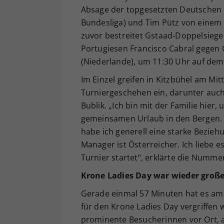
Absage der topgesetzten Deutschen K
Bundesliga) und Tim Pütz von einem F
zuvor bestreitet Gstaad-Doppelsiege
Portugiesen Francisco Cabral gegen
(Niederlande), um 11:30 Uhr auf de
Im Einzel greifen in Kitzbühel am Mit
Turniergeschehen ein, darunter auc
Bublik. „Ich bin mit der Familie hie
gemeinsamen Urlaub in den Bergen. Es
habe ich generell eine starke Bezieh
Manager ist Österreicher. Ich liebe 
Turnier startet“, erklärte die Numme
Krone Ladies Day war wieder große
Gerade einmal 57 Minuten hat es am D
für den Krone Ladies Day vergriffen 
prominente Besucherinnen vor Ort, 