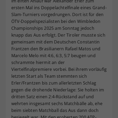
Im elften Anlauf war Alexander Erler zum
Dieser Wert speichert Ihre Consent-
ersten Mal ins Doppelachtelfinale eines Grand-
Einstellungen. Unter anderem eine
Slam-Turniers vorgedrungen. Dort ist für den
zufällig generierte ID, für die
ÖTV-Doppelspezialisten bei den Wimbledon
Zweck
historische Speicherung Ihrer
Championships 2025 am Sonntag jedoch
vorgenommen Einstellungen, falls der
knapp das Aus erfolgt. Der Tiroler musste sich
Webseiten-Betreiber dies eingestellt
hat.
gemeinsam mit dem Deutschen Constantin
Frantzen den Brasilianern Rafael Matos und
Marcelo Melo mit 4:6, 6:3, 5:7 beugen und
schrammte hiermit an der
Viertelfinalpremiere vorbei. Bei ihrem vorläufig
letzten Start als Team stemmten sich
Erler/Frantzen bis zum allerletzten Schlag
gegen die drohende Niederlage: Sie holten im
dritten Satz einen 2:4-Rückstand auf und
wehrten insgesamt sechs Matchbälle ab, ehe
beim siebten Matchball das Aus dann doch
besiegelt war. Mit den eroberten 200 ATP-