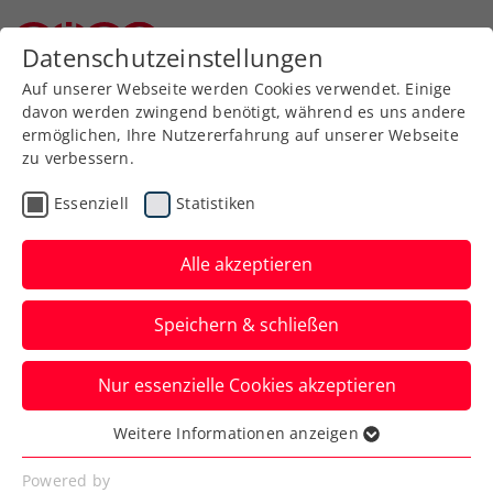
Zurück zur Newsübersicht
Datenschutzeinstellungen
Niederösterreichischer Tennisverband
Auf unserer Webseite werden Cookies verwendet. Einige
davon werden zwingend benötigt, während es uns andere
ermöglichen, Ihre Nutzererfahrung auf unserer Webseite
zu verbessern.
ATP
ITF
Turniere
Kids & Jugend
Essenziell
Statistiken
Wimbledon: Erler
schrammt an
Alle akzeptieren
Viertelfinalpremiere
Speichern & schließen
vorbei
Nur essenzielle Cookies akzeptieren
Österreichs Nummer eins im Doppel
unterliegt im Achtelfinale knapp mit 5:7
Weitere Informationen anzeigen
Essenziell
im dritten Satz.
Essenzielle Cookies werden für grundlegende
Powered by