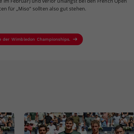
lle im Februar) und verlor unlängst bei den French Open
en für „Miso“ sollten also gut stehen.
se der Wimbledon Championships.