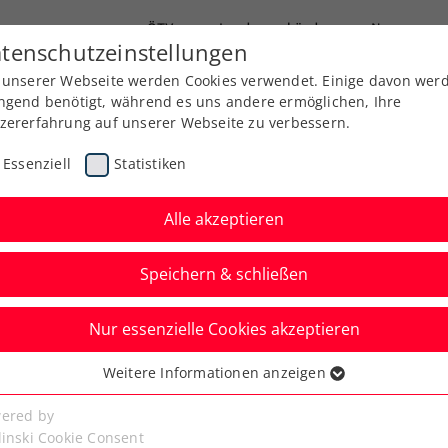
ÖTV
Landesverbände
News
tenschutzeinstellungen
 unserer Webseite werden Cookies verwendet. Einige davon wer
Ausbildung
Services
Über uns
Kreise
ngend benötigt, während es uns andere ermöglichen, Ihre
zererfahrung auf unserer Webseite zu verbessern.
Essenziell
Statistiken
Alle akzeptieren
Speichern & schließen
Nur essenzielle Cookies akzeptieren
sbare Aufgaben für
Weitere Informationen anzeigen
ssenziell
lic
senzielle Cookies werden für grundlegende Funktionen der
ered by
bseite benötigt. Dadurch ist gewährleistet, dass die Webseite
linski Cookie Consent