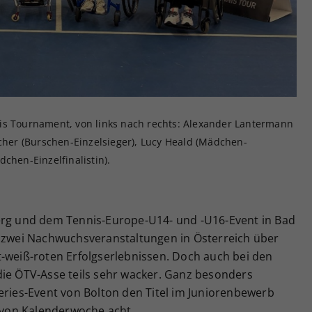
Zweck
generierte ID, für die historische Speicherung
Ihrer vorgenommen Einstellungen, falls der
Webseiten-Betreiber dies eingestellt hat.
is Tournament, von links nach rechts: Alexander Lantermann
ucher (Burschen-Einzelsieger), Lucy Heald (Mädchen-
chen-Einzelfinalistin).
erg und dem Tennis-Europe-U14- und -U16-Event in Bad
h zwei Nachwuchsveranstaltungen in Österreich über
t-weiß-roten Erfolgserlebnissen. Doch auch bei den
die ÖTV-Asse teils sehr wacker. Ganz besonders
eries-Event von Bolton den Titel im Juniorenbewerb
von Kalenderwoche acht.