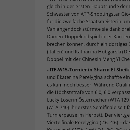
gleich in der ersten Hauptrunde der
Schwester von ATP-Shootingstar Giov
für die zweifache Staatsmeisterin um
Vanlangendock stürmte sie dank drei 
Damen-Doppelendspiel ihrer Karriere. 
brechen können, durch ein dortiges 3
(Italien) und Katharina Hobgarski (D
Doppel mit der Chinesin Meng Yi Chen 
- ITF-W15-Turnier in Sharm El Sheik
und Ekaterina Perelygina schaffte ein
es kam noch besser: Während Qualifi
die Höchststrafe von 6:0, 6:0 verpass
Lucky Loserin Österreicher (WTA 1291)
(WTA 740) ihr erstes Semifinale seit
Turnierpause im Herbst). Der viertg
Viertelfinale Perelygina (2:6, 4:6) – 