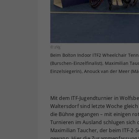
© zVg
Beim Bolton Indoor ITF2 Wheelchair Tenn
(Burschen-Einzelfinalist), Maximilian Ta
Einzelsiegerin), Anouck van der Meer (Mäd
Mit dem ITF-Jugendturnier in Wolfsb
Waltersdorf sind letzte Woche gleic
die Bühne gegangen – mit einigen ro
Turnieren im Ausland schlugen sich 
Maximilian Taucher, der beim ITF-2-S
gewann. Hier die Zusammenfassung 