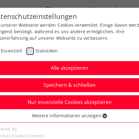
ÖTV
Landesverbände
News
tenschutzeinstellungen
 unserer Webseite werden Cookies verwendet. Einige davon wer
Ausbildung
Services
Über uns
Kreise
ngend benötigt, während es uns andere ermöglichen, Ihre
zererfahrung auf unserer Webseite zu verbessern.
Essenziell
Statistiken
Alle akzeptieren
Speichern & schließen
 Jugend
Senioren
Nur essenzielle Cookies akzeptieren
ucher stürmt
Weitere Informationen anzeigen
ssenziell
um 3. Saisontitel
senzielle Cookies werden für grundlegende Funktionen der
ered by
bseite benötigt. Dadurch ist gewährleistet, dass die Webseite
linski Cookie Consent