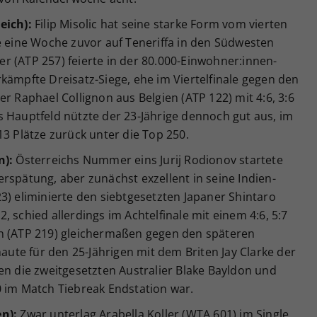
eich):
Filip Misolic hat seine starke Form vom vierten
e eine Woche zuvor auf Teneriffa in den Südwesten
r (ATP 257) feierte in der 80.000-Einwohner:innen-
kämpfte Dreisatz-Siege, ehe im Viertelfinale gegen den
r Raphael Collignon aus Belgien (ATP 122) mit 4:6, 3:6
s Hauptfeld nützte der 23-Jährige dennoch gut aus, im
13 Plätze zurück unter die Top 250.
n):
Österreichs Nummer eins Jurij Rodionov startete
rspätung, aber zunächst exzellent in seine Indien-
3) eliminierte den siebtgesetzten Japaner Shintaro
:2, schied allerdings im Achtelfinale mit einem 4:6, 5:7
en (ATP 219) gleichermaßen gegen den späteren
te für den 25-Jährigen mit dem Briten Jay Clarke der
en die zweitgesetzten Australier Blake Bayldon und
0 im Match Tiebreak Endstation war.
n):
Zwar unterlag Arabella Koller (WTA 601) im Single