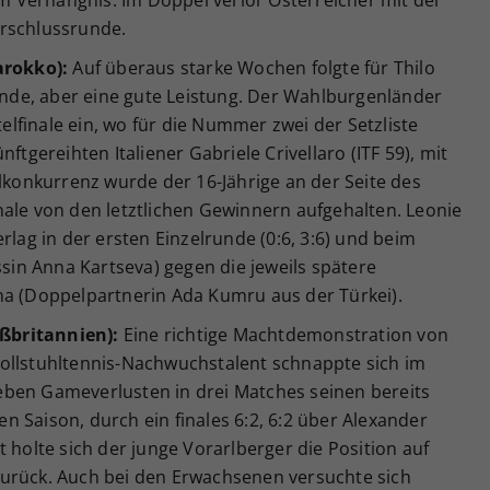
zum Verhängnis. Im Doppel verlor Österreicher mit der
orschlussrunde.
arokko):
Auf überaus starke Wochen folgte für Thilo
de, aber eine gute Leistung. Der Wahlburgenländer
telfinale ein, wo für die Nummer zwei der Setzliste
ftgereihten Italiener Gabriele Crivellaro (ITF 59), mit
elkonkurrenz wurde der 16-Jährige an der Seite des
nale von den letztlichen Gewinnern aufgehalten. Leonie
rlag in der ersten Einzelrunde (0:6, 3:6) und beim
ssin Anna Kartseva) gegen die jeweils spätere
na (Doppelpartnerin Ada Kumru aus der Türkei).
oßbritannien):
Eine richtige Machtdemonstration von
ollstuhltennis-Nachwuchstalent schnappte sich im
eben Gameverlusten in drei Matches seinen bereits
gen Saison, durch ein finales 6:2, 6:2 über Alexander
 holte sich der junge Vorarlberger die Position auf
urück. Auch bei den Erwachsenen versuchte sich