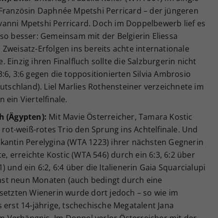
 Französin Daphnée Mpetshi Perricard – der jüngeren
anni Mpetshi Perricard. Doch im Doppelbewerb lief es
so besser: Gemeinsam mit der Belgierin Eliessa
Zweisatz-Erfolgen ins bereits achte internationale
Einzig ihren Finalfluch sollte die Salzburgerin nicht
:6, 3:6 gegen die toppositionierten Silvia Ambrosio
eutschland). Liel Marlies Rothensteiner verzeichnete im
ein Viertelfinale.
h (Ägypten):
Mit Mavie Österreicher, Tamara Kostic
 rot-weiß-rotes Trio den Sprung ins Achtelfinale. Und
kantin Perelygina (WTA 1223) ihrer nächsten Gegnerin
te, erreichte Kostic (WTA 546) durch ein 6:3, 6:2 über
 und ein 6:2, 6:4 über die Italienerin Gaia Squarcialupi
 fast neun Monaten (auch bedingt durch eine
esetzten Wienerin wurde dort jedoch – so wie im
das erst 14-jährige, tschechische Megatalent Jana