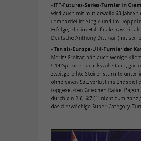
- ITF-Futures-Series-Turnier in Crem
wird auch mit mittlerweile 63 Jahren n
Lombardei im Single und im Doppel m
Erfolge, ehe im Halbfinale bzw. Final
Deutsche Anthony Dittmar (mit sein
- Tennis-Europe-U14-Turnier der Kat
Moritz Freitag hält auch wenige Kil
U14-Spitze eindrucksvoll stand, gar u
zweitgereihte Steirer stürmte unter i
ohne einen Satzverlust ins Endspiel 
topgesetzten Griechen Rafael Pagonis
durch ein 2:6, 6:7 (1) nicht zum gan
das dieswöchige Super-Category-Turn