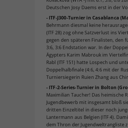
Kovacková (WTA -) mit 6:1, 3:6, 0:6 
Deutschen Josy Daems erst in der V
- ITF-J300-Turnier in Casablanca (M
Behrmann diesmal keine herausragen
(ITF 28) zog ohne Satzverlust ins Vier
gegen den späteren Finalisten, den fün
3:6, 3:6 Endstation war. In der Dopp
Ägypters Karim Mabrouk im Viertelfi
Rabl (ITF 151) hatte Lospech und unte
Doppelhalbfinale (4:6, 4:6 mit der Ru
Turniersiegerin Ruien Zhang aus Chi
- ITF-2-Series-Turnier in Bolton (Gr
Maximilian Taucher! Das heimische R
Jugendbewerb mit insgesamt bloß si
dritten Einzeltitel in dieser noch jun
Lantermann aus Belgien (ITF 4). Damit
dem Thron der Jugendweltrangliste z