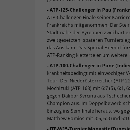
- ATP-125-Challenger in Pau (Frankr
ATP-Challenger-Finale seiner Karrier
Frankreichs mitgenommen. Der Steire
Stadt nahe der Pyrenäen zwei hart er
zweitgesetzten, späteren Turniersiege
das Aus kam. Das Special Exempt für
ATP-Ranking kletterte er um weitere 
- ATP-100-Challenger in Pune (Indie
krankheitsbedingt mit einwöchiger Ve
Tour. Der Niederösterreicher (ATP 22
Mochizuki (ATP 168) mit 6:7 (5), 6:1, 6
gegen Dalibor Svrcina aus Tschechi
Champion aus. Im Doppelbewerb schau
Einzug ins Semifinale heraus, wo geg
Matthew Romios mit 3:6, 6:3 und 5:1
- ITF-W15-Turnier Monastir (Tunesie