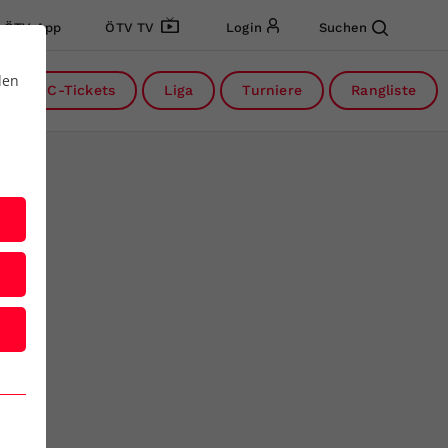
ÖTV App
ÖTV TV
Login
Suchen
den
DC-Tickets
Liga
Turniere
Rangliste