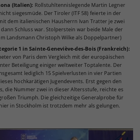
ona (Italien):
Rollstuhltennislegende Martin Legner
icht siegesmüde. Der Tiroler (ITF 58) feierte in der
it dem italienischen Hausherrn Ivan Tratter je zwei
e dann Schluss war. Stolperstein war beide Male der
em Landsmann Christoph Wilke als Doppelpartner)
egorie 1 in Sainte-Geneviève-des-Bois (Frankreich):
ometer von Paris dem Vergleich mit der europäischen
nter Beteiligung einiger weltweiter Toptalente. Der
nsgesamt lediglich 15 Spielverlusten in vier Partien
dieses hochkarätigen Jugendevents. Erst gegen den
, die Nummer zwei in dieser Altersstufe, reichte es
z großen Triumph. Die gleichzeitige Generalprobe für
ier in Stockholm ist trotzdem mehr als gelungen.