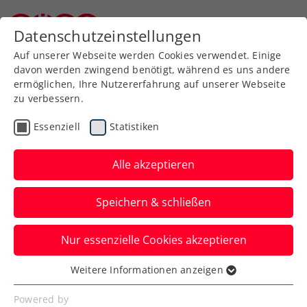
Datenschutzeinstellungen
Niederösterreichischer Tennisverband
Auf unserer Webseite werden Cookies verwendet. Einige
davon werden zwingend benötigt, während es uns andere
ermöglichen, Ihre Nutzererfahrung auf unserer Webseite
Allgemeine
Klasse
zu verbessern.
Jugend
Essenziell
Statistiken
SeniorInnen
Alle akzeptieren
Speichern & schließen
Meisterschaft wählen
Nur essenzielle Cookies akzeptieren
Weitere Informationen anzeigen
Essenziell
Essenzielle Cookies werden für grundlegende
Mannschaftsmeisterschaft 2026 - Kreis Mitte /
Powered by