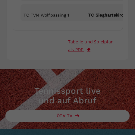
TC TVN Wolfpassing 1
TC Sieghartskirchen 
Tabelle und Spielplan
als PDF
Tennissport live
und auf Abruf
ÖTV TV