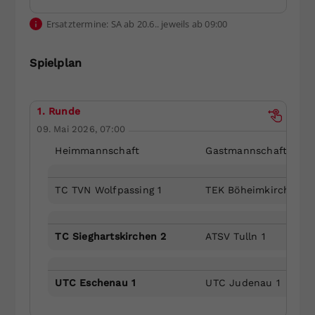
Dieser Wert speichert Ihre Consent-
Ersatztermine: SA ab 20.6.. jeweils ab 09:00
Einstellungen. Unter anderem eine
zufällig generierte ID, für die
Spielplan
Zweck
historische Speicherung Ihrer
vorgenommen Einstellungen, falls der
Webseiten-Betreiber dies eingestellt
hat.
1. Runde
09. Mai 2026, 07:00
Heimmannschaft
Gastmannschaft
TC TVN Wolfpassing 1
TEK Böheimkirchen 2
TC Sieghartskirchen 2
ATSV Tulln 1
UTC Eschenau 1
UTC Judenau 1