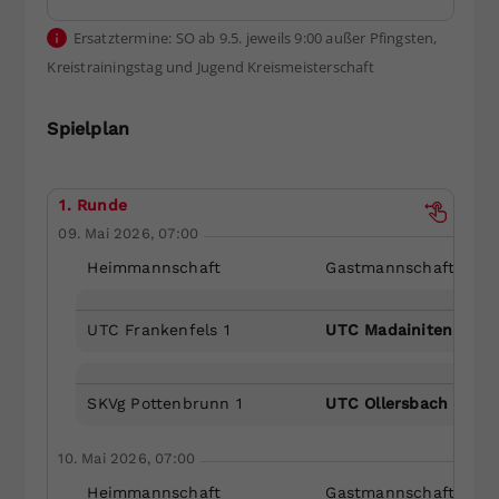
Dieser Wert speichert Ihre Consent-
Ersatztermine: SO ab 9.5. jeweils 9:00 außer Pfingsten,
Einstellungen. Unter anderem eine
Kreistrainingstag und Jugend Kreismeisterschaft
zufällig generierte ID, für die
Zweck
historische Speicherung Ihrer
vorgenommen Einstellungen, falls der
Spielplan
Webseiten-Betreiber dies eingestellt
hat.
1. Runde
09. Mai 2026, 07:00
Heimmannschaft
Gastmannschaft
UTC Frankenfels 1
UTC Madainitennis 1
SKVg Pottenbrunn 1
UTC Ollersbach 1
10. Mai 2026, 07:00
Heimmannschaft
Gastmannschaft