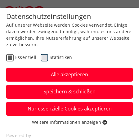
Datenschutzeinstellungen
Niederösterreichischer Tennisverband
Auf unserer Webseite werden Cookies verwendet. Einige
davon werden zwingend benötigt, während es uns andere
ermöglichen, Ihre Nutzererfahrung auf unserer Webseite
Allgemeine
Klasse
zu verbessern.
Jugend
Essenziell
Statistiken
SeniorInnen
Alle akzeptieren
Speichern & schließen
Meisterschaft wählen
Nur essenzielle Cookies akzeptieren
Weitere Informationen anzeigen
Essenziell
Essenzielle Cookies werden für grundlegende
Mannschaftsmeisterschaft 2026 - Kreis Mitte /
Powered by