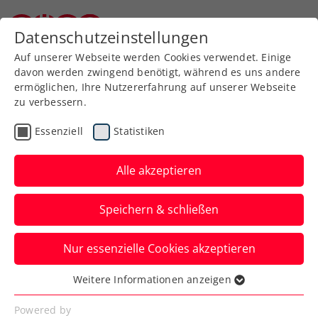
Datenschutzeinstellungen
Niederösterreichischer Tennisverband
Auf unserer Webseite werden Cookies verwendet. Einige
davon werden zwingend benötigt, während es uns andere
ermöglichen, Ihre Nutzererfahrung auf unserer Webseite
Allgemeine
Klasse
zu verbessern.
Jugend
Essenziell
Statistiken
SeniorInnen
Alle akzeptieren
Speichern & schließen
Meisterschaft wählen
Nur essenzielle Cookies akzeptieren
Weitere Informationen anzeigen
Essenziell
Essenzielle Cookies werden für grundlegende
Mannschaftsmeisterschaft 2026 - Kreis Mitte /
Powered by