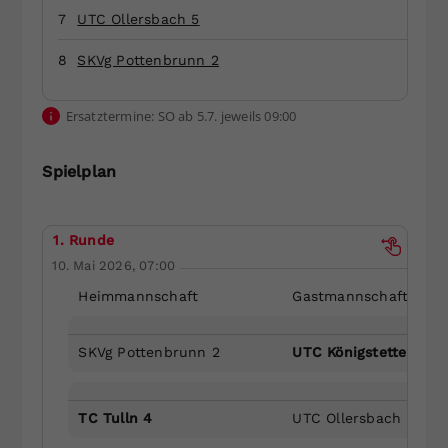
7
UTC Ollersbach 5
Dieser Wert speichert Ihre Consent-
Einstellungen. Unter anderem eine
8
SKVg Pottenbrunn 2
zufällig generierte ID, für die
Zweck
historische Speicherung Ihrer
vorgenommen Einstellungen, falls der
Ersatztermine: SO ab 5.7. jeweils 09:00
Webseiten-Betreiber dies eingestellt
hat.
Spielplan
1. Runde
10. Mai 2026, 07:00
Heimmannschaft
Gastmannschaft
SKVg Pottenbrunn 2
UTC Königstetten 2
TC Tulln 4
UTC Ollersbach 5